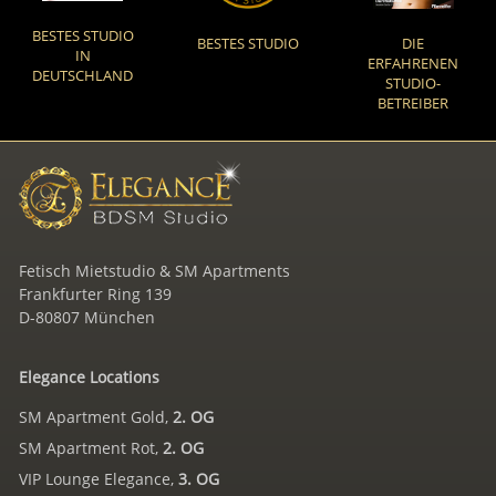
BESTES STUDIO
BESTES STUDIO
DIE
IN
ERFAHRENEN
DEUTSCHLAND
STUDIO-
BETREIBER
Fetisch Mietstudio & SM Apartments
Frankfurter Ring 139
D-80807 München
Elegance Locations
SM Apartment Gold,
2. OG
SM Apartment Rot,
2. OG
VIP Lounge Elegance,
3. OG